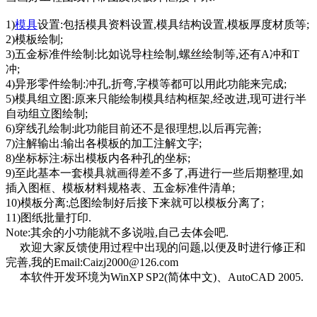
1)
模具
设置:包括模具资料设置,模具结构设置,模板厚度材质等;
2)模板绘制;
3)五金标准件绘制:比如说导柱绘制,螺丝绘制等,还有A冲和T
冲;
4)异形零件绘制:冲孔,折弯,字模等都可以用此功能来完成;
5)模具组立图:原来只能绘制模具结构框架,经改进,现可进行半
自动组立图绘制;
6)穿线孔绘制:此功能目前还不是很理想,以后再完善;
7)注解输出:输出各模板的加工注解文字;
8)坐标标注:标出模板内各种孔的坐标;
9)至此基本一套模具就画得差不多了,再进行一些后期整理,如
插入图框、模板材料规格表、五金标准件清单;
10)模板分离:总图绘制好后接下来就可以模板分离了;
11)图纸批量打印.
Note:其余的小功能就不多说啦,自己去体会吧.
欢迎大家反馈使用过程中出现的问题,以便及时进行修正和
完善,我的Email:Caizj2000@126.com
本软件开发环境为WinXP SP2(简体中文)、AutoCAD 2005.